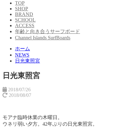
TOP
SHOP
BRAND
SCHOOL
ACCESS
年齢と向き合うサーフボード
Channel Islands SurfBoards
ホーム
NEWS
日光東照宮
日光東照宮
2018/07/26
2018/08/07
モアナ臨時休業の木曜日。
ウネリ弱い夕方。
42年ぶりの日光東照宮。