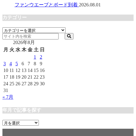
ファンウエーブとボード到着
2026.08.01
カテゴリー
カ
テ
2026年8月
ゴ
リ
月
火
水
木
金
土
日
ー
1
2
3
4
5
6
7
8
9
10
11
12
13
14
15
16
17
18
19
20
21
22
23
24
25
26
27
28
29
30
31
« 7月
年月で記事を探す
年
月
で