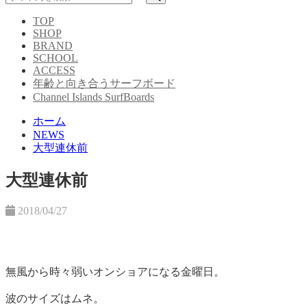
TOP
SHOP
BRAND
SCHOOL
ACCESS
年齢と向き合うサーフボード
Channel Islands SurfBoards
ホーム
NEWS
大型連休前
大型連休前
2018/04/27
無風から時々弱いオンショアになる金曜日。
波のサイズはムネ。