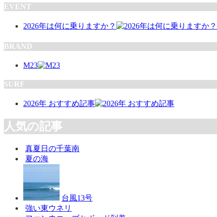
EVENT
2026年は何に乗りますか？
BRAND
M23
SURF
2026年 おすすめ記事
人気の記事
真夏日の千葉南
夏の海
台風13号
強い東ウネリ