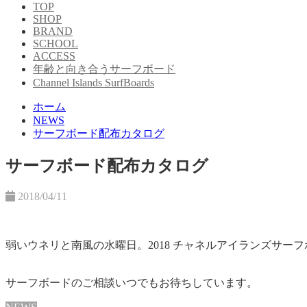
TOP
SHOP
BRAND
SCHOOL
ACCESS
年齢と向き合うサーフボード
Channel Islands SurfBoards
ホーム
NEWS
サーフボード配布カタログ
サーフボード配布カタログ
2018/04/11
弱いウネリと南風の水曜日。
2018 チャネルアイランズサ
サーフボードのご相談いつでもお待ちしています。