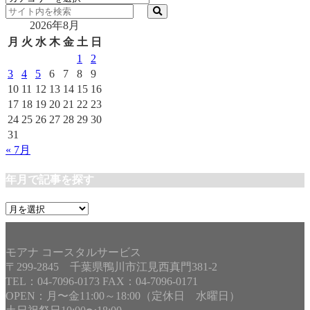
テ
2026年8月
ゴ
リ
月
火
水
木
金
土
日
ー
1
2
3
4
5
6
7
8
9
10
11
12
13
14
15
16
17
18
19
20
21
22
23
24
25
26
27
28
29
30
31
« 7月
年月で記事を探す
年
月
で
記
モアナ コースタルサービス
事
〒299-2845 千葉県鴨川市江見西真門381-2
を
TEL：04-7096-0173 FAX：04-7096-0171
探
OPEN：月〜金11:00～18:00（定休日 水曜日）
す