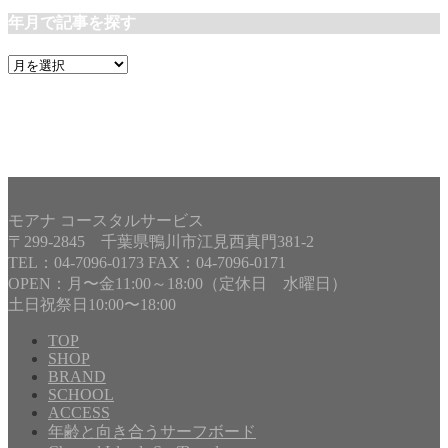
年月で記事を探す
年
月
で
記
事
を
探
す
モアナ コースタルサービス
〒299-2845 千葉県鴨川市江見西真門381-2
TEL：04-7096-0173 FAX：04-7096-0171
OPEN：月〜金11:00～18:00（定休日 水曜日）
土日祝祭日10:00〜18:00
TOP
SHOP
BRAND
Copyright©
MOANA COASTAL SERVICE
, 2017 All Rights
SCHOOL
Reserved.
ACCESS
年齢と向き合うサーフボード