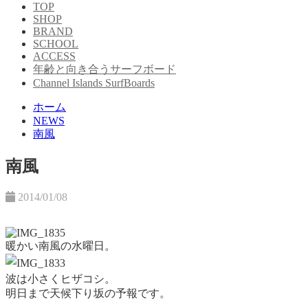
TOP
SHOP
BRAND
SCHOOL
ACCESS
年齢と向き合うサーフボード
Channel Islands SurfBoards
ホーム
NEWS
南風
南風
2014/01/08
暖かい南風の水曜日。
波は小さくヒザコシ。
明日まで天候下り坂の予報です。