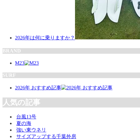
2026年は何に乗りますか？
BRAND
M23
SURF
2026年 おすすめ記事
人気の記事
台風13号
夏の海
強い東ウネリ
サイズアップする千葉外房