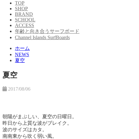
TOP
SHOP
BRAND
SCHOOL
ACCESS
年齢と向き合うサーフボード
Channel Islands SurfBoards
ホーム
NEWS
夏空
夏空
2017/08/06
朝陽がまぶしい、夏空の日曜日。
昨日から上質な波がブレイク。
波のサイズはカタ。
南南東から吹く弱い風。