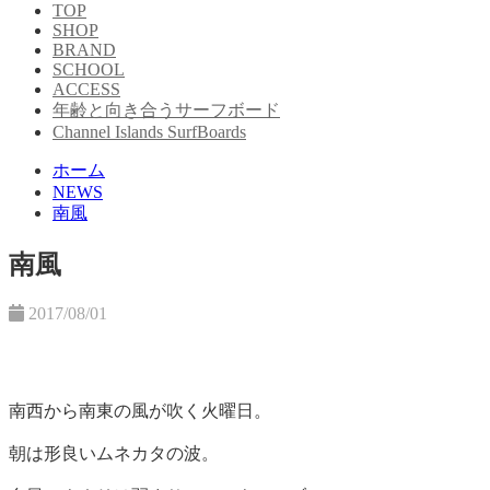
TOP
SHOP
BRAND
SCHOOL
ACCESS
年齢と向き合うサーフボード
Channel Islands SurfBoards
ホーム
NEWS
南風
南風
2017/08/01
南西から南東の風が吹く火曜日。
朝は形良いムネカタの波。