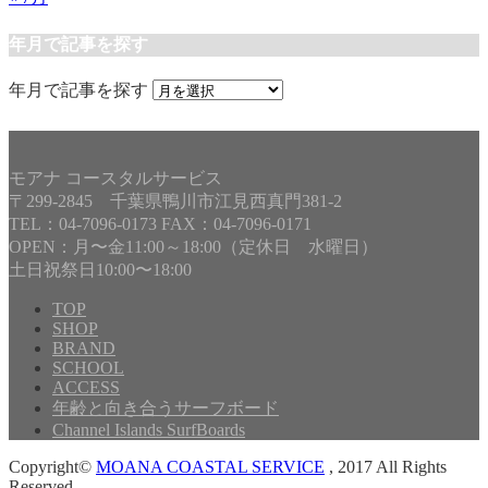
年月で記事を探す
年月で記事を探す
モアナ コースタルサービス
〒299-2845 千葉県鴨川市江見西真門381-2
TEL：04-7096-0173 FAX：04-7096-0171
OPEN：月〜金11:00～18:00（定休日 水曜日）
土日祝祭日10:00〜18:00
TOP
SHOP
BRAND
SCHOOL
ACCESS
年齢と向き合うサーフボード
Channel Islands SurfBoards
Copyright©
MOANA COASTAL SERVICE
, 2017 All Rights
Reserved.