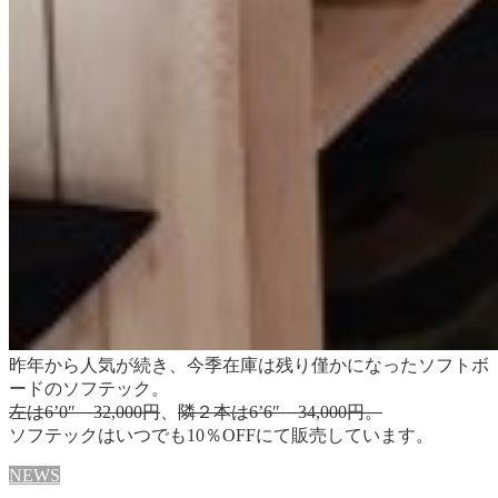
昨年から人気が続き、今季在庫は残り僅かになったソフトボ
ードのソフテック。
左は6’0″ 32,000円
、
隣２本は6’6″ 34,000円。
ソフテックはいつでも10％OFFにて販売しています。
NEWS