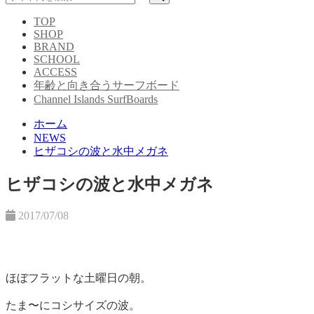
TOP
SHOP
BRAND
SCHOOL
ACCESS
年齢と向き合うサーフボード
Channel Islands SurfBoards
ホーム
NEWS
ヒザコシの波と水中メガネ
ヒザコシの波と水中メガネ
2017/07/08
ほぼフラットな土曜日の朝。
たま〜にコシサイズの波。