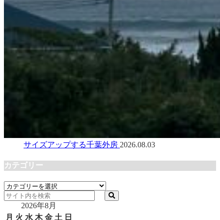
サイズアップする千葉外房
2026.08.03
カテゴリー
カ
テ
2026年8月
ゴ
リ
月
火
水
木
金
土
日