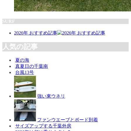
SURF
2026年 おすすめ記事
人気の記事
夏の海
真夏日の千葉南
台風13号
強い東ウネリ
ファンウエーブとボード到着
サイズアップする千葉外房