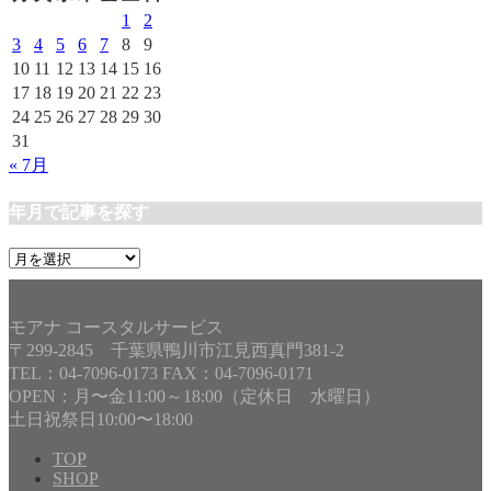
ー
1
2
3
4
5
6
7
8
9
10
11
12
13
14
15
16
17
18
19
20
21
22
23
24
25
26
27
28
29
30
31
« 7月
年月で記事を探す
年
月
で
記
モアナ コースタルサービス
事
〒299-2845 千葉県鴨川市江見西真門381-2
を
TEL：04-7096-0173 FAX：04-7096-0171
探
OPEN：月〜金11:00～18:00（定休日 水曜日）
す
土日祝祭日10:00〜18:00
TOP
SHOP