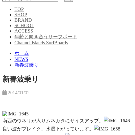
TOP
SHOP
BRAND
SCHOOL
ACCESS
年齢と向き合うサーフボード
Channel Islands SurfBoards
ホーム
NEWS
新春波乗り
新春波乗り
2014/01/02
南西のウネリが入りムネカタにサイズアップ。
良い波が
ブレイク、水温下がっています。