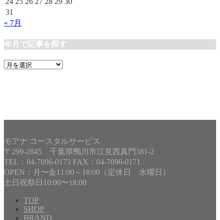
24
25
26
27
28
29
30
31
« 7月
年月で記事を探す
年
月
で
記
事
を
探
す
モアナ コースタルサービス
〒299-2845 千葉県鴨川市江見西真門381-2
TEL：04-7096-0173 FAX：04-7096-0171
OPEN：月〜金11:00～18:00（定休日 水曜日）
土日祝祭日10:00〜18:00
TOP
SHOP
BRAND