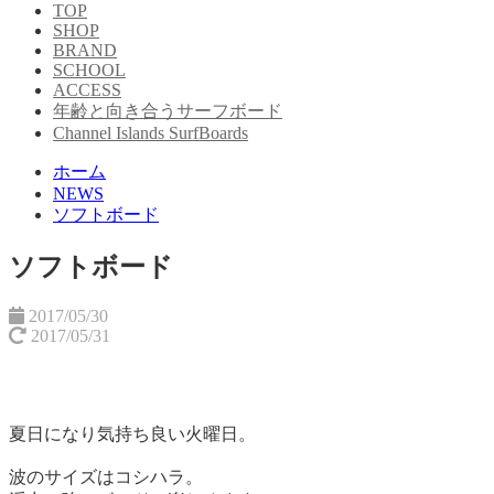
TOP
SHOP
BRAND
SCHOOL
ACCESS
年齢と向き合うサーフボード
Channel Islands SurfBoards
ホーム
NEWS
ソフトボード
ソフトボード
2017/05/30
2017/05/31
夏日になり気持ち良い火曜日。
波のサイズはコシハラ。