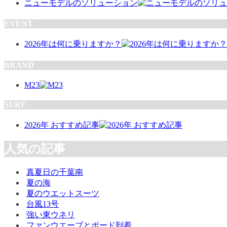
ニューモデルのソリューション
EVENT
2026年は何に乗りますか？
BRAND
M23
SURF
2026年 おすすめ記事
人気の記事
真夏日の千葉南
夏の海
夏のウエットスーツ
台風13号
強い東ウネリ
ファンウエーブとボード到着