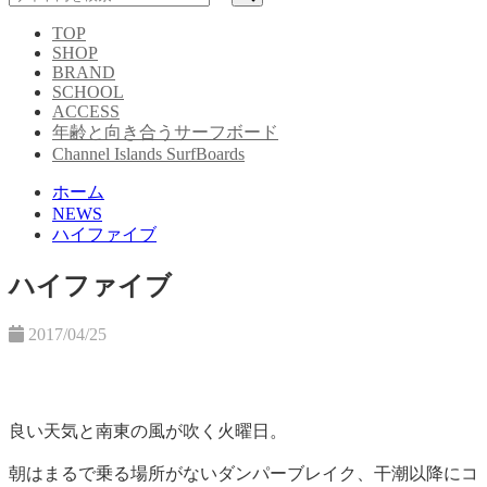
TOP
SHOP
BRAND
SCHOOL
ACCESS
年齢と向き合うサーフボード
Channel Islands SurfBoards
ホーム
NEWS
ハイファイブ
ハイファイブ
2017/04/25
良い天気と南東の風が吹く火曜日。
朝はまるで乗る場所がないダンパーブレイク、干潮以降にコ