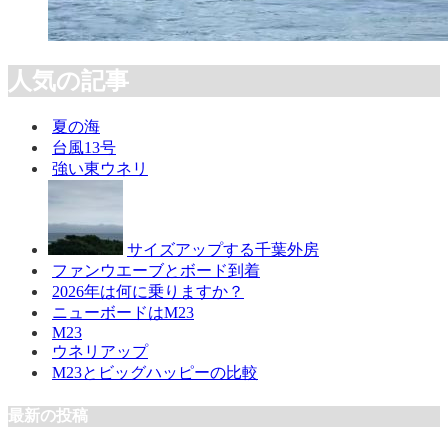
人気の記事
夏の海
台風13号
強い東ウネリ
サイズアップする千葉外房
ファンウエーブとボード到着
2026年は何に乗りますか？
ニューボードはM23
M23
ウネリアップ
M23とビッグハッピーの比較
最新の投稿