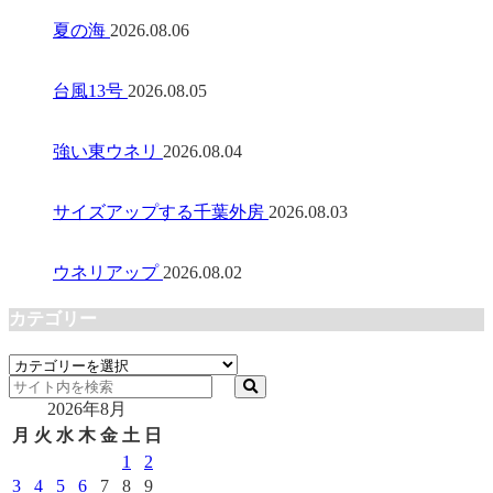
夏の海
2026.08.06
台風13号
2026.08.05
強い東ウネリ
2026.08.04
サイズアップする千葉外房
2026.08.03
ウネリアップ
2026.08.02
カテゴリー
カ
テ
2026年8月
ゴ
リ
月
火
水
木
金
土
日
ー
1
2
3
4
5
6
7
8
9