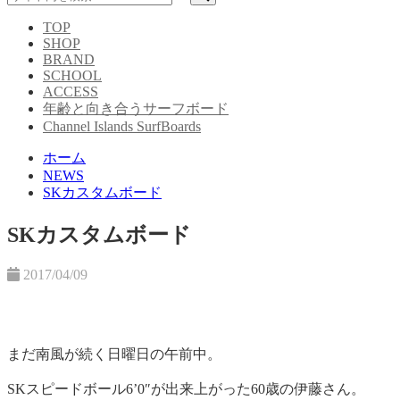
TOP
SHOP
BRAND
SCHOOL
ACCESS
年齢と向き合うサーフボード
Channel Islands SurfBoards
ホーム
NEWS
SKカスタムボード
SKカスタムボード
2017/04/09
まだ南風が続く日曜日の午前中。
SKスピードボール6’0″が出来上がった60歳の伊藤さん。