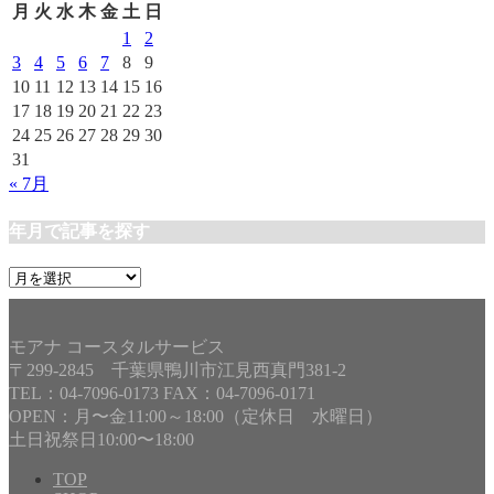
リ
月
火
水
木
金
土
日
ー
1
2
3
4
5
6
7
8
9
10
11
12
13
14
15
16
17
18
19
20
21
22
23
24
25
26
27
28
29
30
31
« 7月
年月で記事を探す
年
月
で
記
モアナ コースタルサービス
事
〒299-2845 千葉県鴨川市江見西真門381-2
を
TEL：04-7096-0173 FAX：04-7096-0171
探
OPEN：月〜金11:00～18:00（定休日 水曜日）
す
土日祝祭日10:00〜18:00
TOP