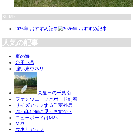
SURF
2026年 おすすめ記事
人気の記事
夏の海
台風13号
強い東ウネリ
真夏日の千葉南
ファンウエーブとボード到着
サイズアップする千葉外房
2026年は何に乗りますか？
ニューボードはM23
M23
ウネリアップ