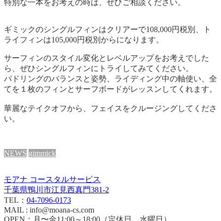
特別な一本をお考えの時は、ぜひご相談ください。
ギミックのシングルフィンはクリアーで108,000円税別、ト
ライフィンは105,000円税別からになります。
サーフィンのスタイル変化とレベルアップをお考えでした
ら、ぜひシングルフィンにトライしてみてください。
パドリングのバランスと姿勢、ライディング中の軸使い、全
てを１枚のフィンとサーフボードがレッスンしてくれます。
華麗なテイクオフから、フェイスをクルージングしてくださ
い。
NEWS
gimmick
モアナ コースタルサービス
千葉県鴨川市江見西真門381-2
TEL：
04-7096-0173
MAIL : info@moana-cs.com
OPEN：月〜金11:00～18:00（定休日 水曜日）