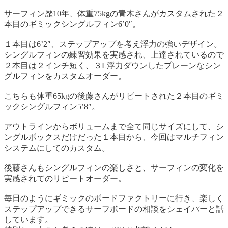
サーフィン歴10年、体重75kgの青木さんがカスタムされた２
本目のギミックシングルフィン6’0″。
１本目は6’2″、ステップアップを考え浮力の強いデザイン。
シングルフィンの練習効果を実感され、上達されているので
２本目は２インチ短く、３L浮力ダウンしたプレーンなシン
グルフィンをカスタムオーダー。
こちらも体重65kgの後藤さんがリピートされた２本目のギミ
ックシングルフィン5’8″。
アウトラインからボリュームまで全て同じサイズにして、シ
ングルボックスだけだった１本目から、今回はマルチフィン
システムにしてのカスタム。
後藤さんもシングルフィンの楽しさと、サーフィンの変化を
実感されてのリピートオーダー。
毎日のようにギミックのボードファクトリーに行き、楽しく
ステップアップできるサーフボードの相談をシェイパーと話
しています。