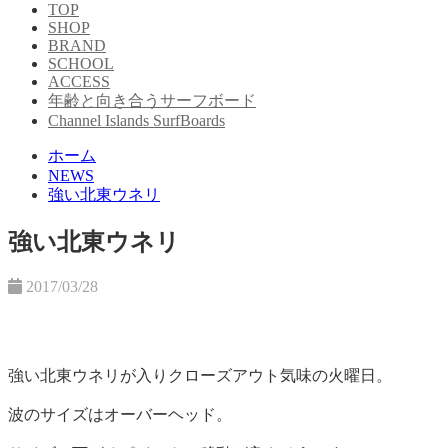
TOP
SHOP
BRAND
SCHOOL
ACCESS
年齢と向き合うサーフボード
Channel Islands SurfBoards
ホーム
NEWS
強い北東ウネリ
強い北東ウネリ
2017/03/28
強い北東ウネリが入りクローズアウト気味の火曜日。
波のサイズはオーバーヘッド。