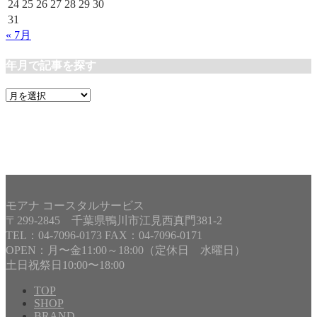
24
25
26
27
28
29
30
31
« 7月
年月で記事を探す
年
月
で
記
事
を
探
す
モアナ コースタルサービス
〒299-2845 千葉県鴨川市江見西真門381-2
TEL：04-7096-0173 FAX：04-7096-0171
OPEN：月〜金11:00～18:00（定休日 水曜日）
土日祝祭日10:00〜18:00
TOP
SHOP
BRAND