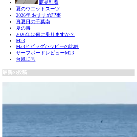
商品到着
夏のウエットスーツ
2026年 おすすめ記事
真夏日の千葉南
夏の海
2026年は何に乗りますか？
M23
M23とビッグハッピーの比較
サーフボードレビューM23
台風13号
最新の投稿