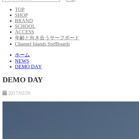
TOP
SHOP
BRAND
SCHOOL
ACCESS
年齢と向き合うサーフボード
Channel Islands SurfBoards
ホーム
NEWS
DEMO DAY
DEMO DAY
2017/02/26