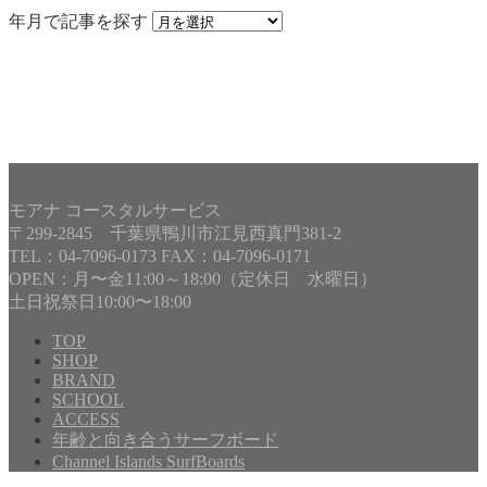
年月で記事を探す
モアナ コースタルサービス
〒299-2845 千葉県鴨川市江見西真門381-2
TEL：04-7096-0173 FAX：04-7096-0171
OPEN：月〜金11:00～18:00（定休日 水曜日）
土日祝祭日10:00〜18:00
TOP
SHOP
BRAND
Copyright©
MOANA COASTAL SERVICE
, 2017 All Rights
SCHOOL
Reserved.
ACCESS
年齢と向き合うサーフボード
Channel Islands SurfBoards