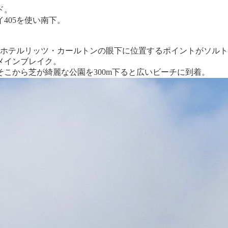
ド。
405を使い南下。
るホテルリッツ・カールトンの眼下に位置するポイントがソル
メインブレイク。
そこから芝が綺麗な公園を300m下ると広いビーチに到着。