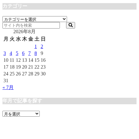
カテゴリー
カ
テ
2026年8月
ゴ
リ
月
火
水
木
金
土
日
ー
1
2
3
4
5
6
7
8
9
10
11
12
13
14
15
16
17
18
19
20
21
22
23
24
25
26
27
28
29
30
31
« 7月
年月で記事を探す
年
月
で
記