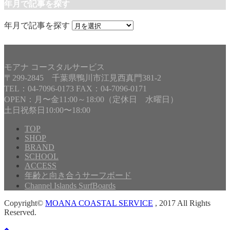
年月で記事を探す
年月で記事を探す
モアナ コースタルサービス
〒299-2845 千葉県鴨川市江見西真門381-2
TEL：04-7096-0173 FAX：04-7096-0171
OPEN：月〜金11:00～18:00（定休日 水曜日）
土日祝祭日10:00〜18:00
TOP
SHOP
BRAND
SCHOOL
ACCESS
年齢と向き合うサーフボード
Channel Islands SurfBoards
Copyright©
MOANA COASTAL SERVICE
, 2017 All Rights
Reserved.