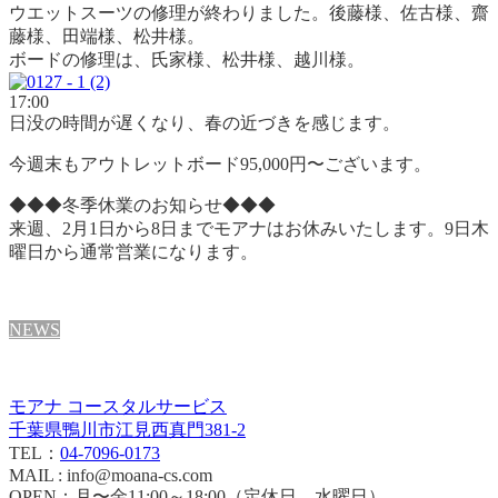
ウエットスーツの修理が終わりました。後藤様、佐古様、齋
藤様、田端様、松井様。
ボードの修理は、氏家様、松井様、越川様。
17:00
日没の時間が遅くなり、春の近づきを感じます。
今週末もアウトレットボード95,000円〜ございます。
◆◆◆冬季休業のお知らせ◆◆◆
来週、2月1日から8日までモアナはお休みいたします。9日木
曜日から通常営業になります。
NEWS
モアナ コースタルサービス
千葉県鴨川市江見西真門381-2
TEL：
04-7096-0173
MAIL : info@moana-cs.com
OPEN：月〜金11:00～18:00（定休日 水曜日）