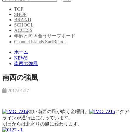
TOP
SHOP
BRAND
SCHOOL
ACCESS
年齢と向き合うサーフボード
Channel Islands SurfBoards
ホーム
NEWS
南西の強風
南西の強風
2017/01/27
強い南西の風が吹く金曜日。
アクア
ラインが通行止になっています。
明日からは北寄りの風に変わります。