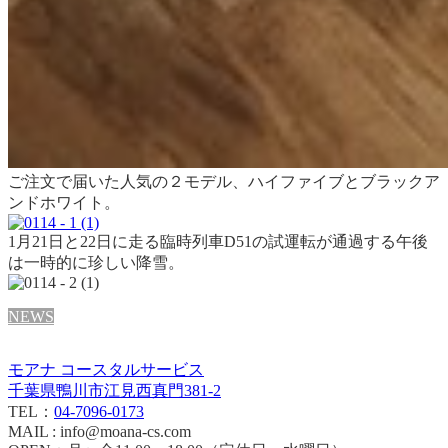
ご注文で届いた人気の２モデル、ハイファイブとブラックア
ンドホワイト。
1月21日と22日に走る臨時列車D51の試運転が通過する午後
は一時的に珍しい降雪。
NEWS
モアナ コースタルサービス
千葉県鴨川市江見西真門381-2
TEL：
04-7096-0173
MAIL : info@moana-cs.com