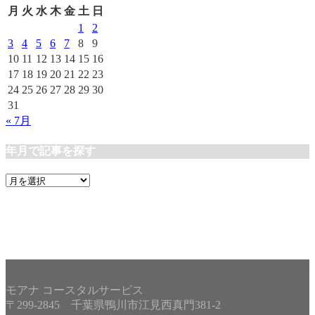
リ
月
火
水
木
金
土
日
ー
1
2
3
4
5
6
7
8
9
10
11
12
13
14
15
16
17
18
19
20
21
22
23
24
25
26
27
28
29
30
31
« 7月
年月で記事を探す
年
月
で
記
事
を
探
す
モアナ コースタルサービス
〒299-2845 千葉県鴨川市江見西真門381-2