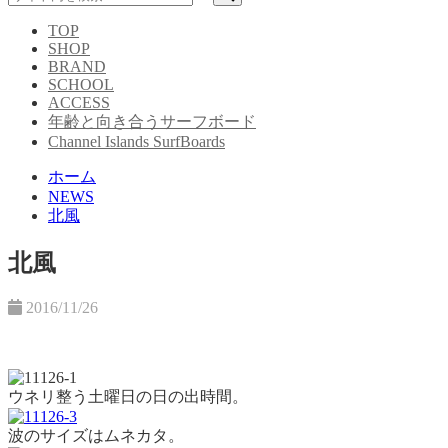
TOP
SHOP
BRAND
SCHOOL
ACCESS
年齢と向き合うサーフボード
Channel Islands SurfBoards
ホーム
NEWS
北風
北風
2016/11/26
ウネリ整う土曜日の日の出時間。
波のサイズはムネカタ。