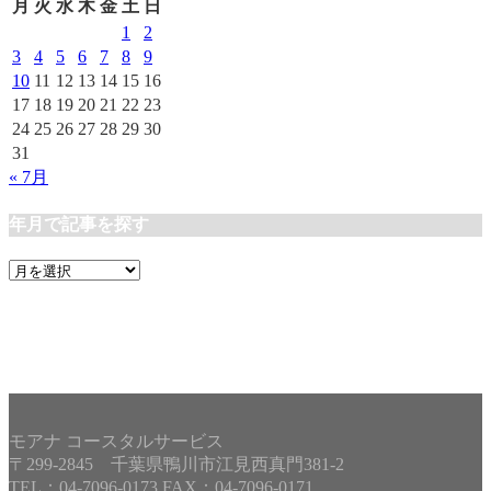
リ
月
火
水
木
金
土
日
ー
1
2
3
4
5
6
7
8
9
10
11
12
13
14
15
16
17
18
19
20
21
22
23
24
25
26
27
28
29
30
31
« 7月
年月で記事を探す
年
月
で
記
事
を
探
す
モアナ コースタルサービス
〒299-2845 千葉県鴨川市江見西真門381-2
TEL：04-7096-0173 FAX：04-7096-0171