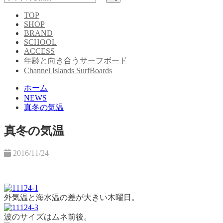
TOP
SHOP
BRAND
SCHOOL
ACCESS
年齢と向き合うサーフボード
Channel Islands SurfBoards
ホーム
NEWS
真冬の気温
真冬の気温
2016/11/24
外気温と海水温の差が大きい木曜日。
波のサイズはムネ前後。