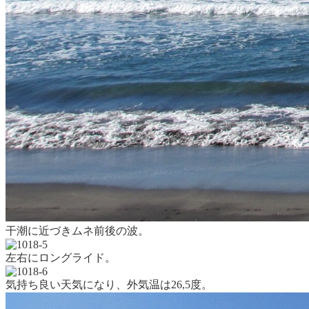
干潮に近づきムネ前後の波。
左右にロングライド。
気持ち良い天気になり、外気温は26,5度。