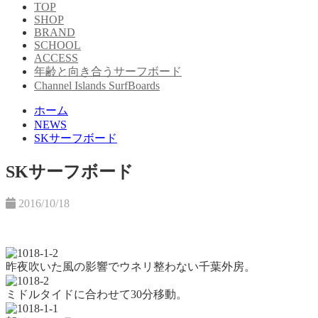
TOP
SHOP
BRAND
SCHOOL
ACCESS
年齢と向き合うサーフボード
Channel Islands SurfBoards
ホーム
NEWS
SKサーフボード
SKサーフボード
2016/10/18
昨夜吹いた風の影響でウネリ整わない千葉外房。
ミドルタイドに合わせて30分移動。