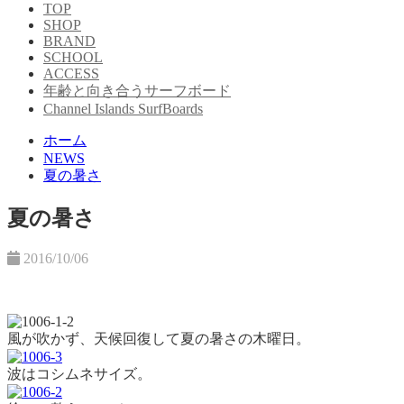
TOP
SHOP
BRAND
SCHOOL
ACCESS
年齢と向き合うサーフボード
Channel Islands SurfBoards
ホーム
NEWS
夏の暑さ
夏の暑さ
2016/10/06
風が吹かず、天候回復して夏の暑さの木曜日。
波はコシムネサイズ。