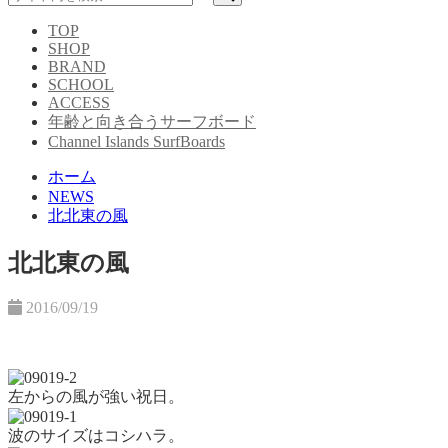
TOP
SHOP
BRAND
SCHOOL
ACCESS
年齢と向き合うサーフボード
Channel Islands SurfBoards
ホーム
NEWS
北北東の風
北北東の風
2016/09/19
左からの風が強い祝日。
波のサイズはコシハラ。