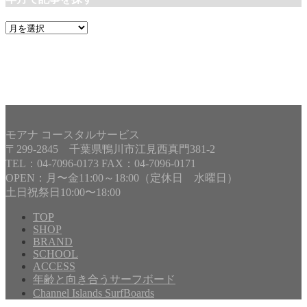
年
月
で
記
事
を
探
す
モアナ コースタルサービス
〒299-2845 千葉県鴨川市江見西真門381-2
TEL：04-7096-0173 FAX：04-7096-0171
OPEN：月〜金11:00～18:00（定休日 水曜日）
土日祝祭日10:00〜18:00
TOP
SHOP
BRAND
Copyright©
MOANA COASTAL SERVICE
, 2016 All Rights
SCHOOL
Reserved.
ACCESS
年齢と向き合うサーフボード
Channel Islands SurfBoards