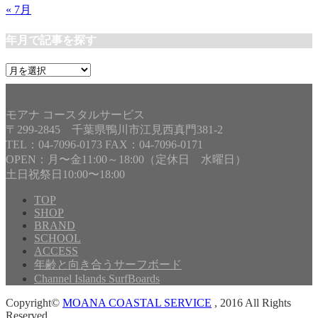
« 7月
年月で記事を探す
年
月
で
記
モアナ コースタルサービス
事
〒299-2845 千葉県鴨川市江見西真門381-2
を
TEL：04-7096-0173 FAX：04-7096-0171
探
OPEN：月〜金11:00～18:00（定休日 水曜日）
す
土日祝祭日10:00〜18:00
TOP
SHOP
BRAND
SCHOOL
ACCESS
年齢と向き合うサーフボード
Channel Islands SurfBoards
Copyright©
MOANA COASTAL SERVICE
, 2016 All Rights
Reserved.