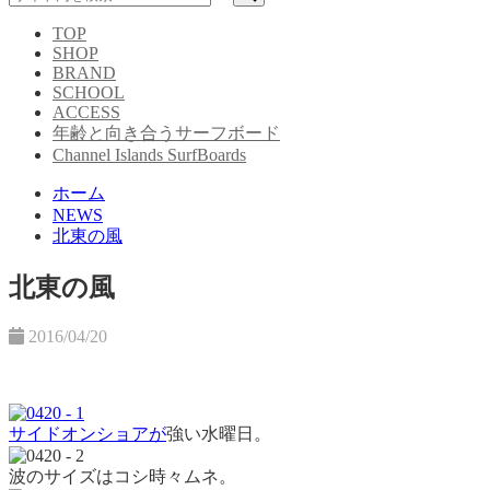
TOP
SHOP
BRAND
SCHOOL
ACCESS
年齢と向き合うサーフボード
Channel Islands SurfBoards
ホーム
NEWS
北東の風
北東の風
2016/04/20
サイドオンショアが
強い水曜日。
波のサイズはコシ時々ムネ。