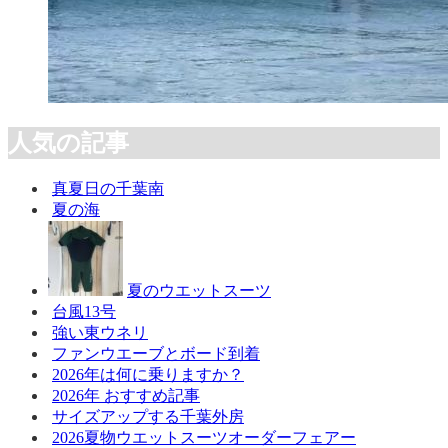
人気の記事
真夏日の千葉南
夏の海
夏のウエットスーツ
台風13号
強い東ウネリ
ファンウエーブとボード到着
2026年は何に乗りますか？
2026年 おすすめ記事
サイズアップする千葉外房
2026夏物ウエットスーツオーダーフェアー