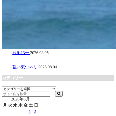
台風13号
2026.08.05
強い東ウネリ
2026.08.04
カテゴリー
カ
テ
2026年8月
ゴ
リ
月
火
水
木
金
土
日
ー
1
2