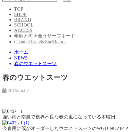
TOP
SHOP
BRAND
SCHOOL
ACCESS
年齢と向き合うサーフボード
Channel Islands SurfBoards
ホーム
NEWS
春のウエットスーツ
春のウエットスーツ
2016/04/07
強い雨と南風で視界不良な春の嵐になっている木曜日。
今春用に僕がオーダーしたウエストスーツのWGD-NOZIP-P