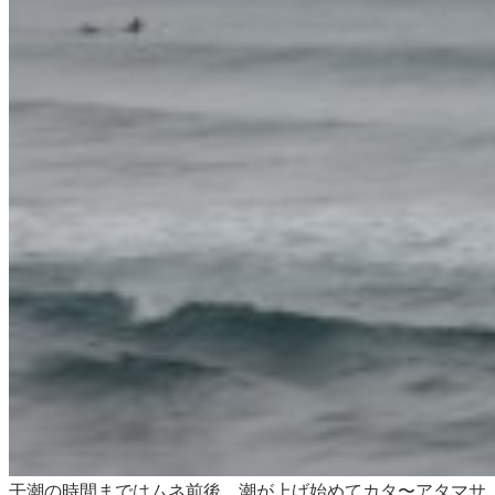
干潮の時間まではムネ前後、潮が上げ始めてカタ〜アタマサ