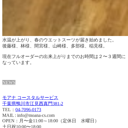
水温が上がり、春のウエットスーツが届き始めました。
後藤様、林様、間宮様、山崎様、多部様、稲見様。
現在フルオーダーの出来上がりまでのお時間は２〜３週間に
なっています。
NEWS
モアナ コースタルサービス
千葉県鴨川市江見西真門381-2
TEL：
04-7096-0173
MAIL : info@moana-cs.com
OPEN：月〜金11:00～18:00（定休日 水曜日）
土日祝10:00〜18:00