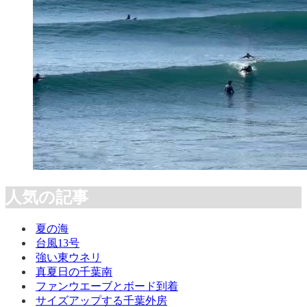
人気の記事
夏の海
台風13号
強い東ウネリ
真夏日の千葉南
ファンウエーブとボード到着
サイズアップする千葉外房