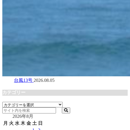
台風13号
2026.08.05
カテゴリー
カ
テ
2026年8月
ゴ
リ
月
火
水
木
金
土
日
ー