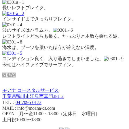
長いレフトブレイク。
インサイドまできっちりブレイク。
波のサイズはハラムネ。
レフトライトどちらも長く、たっぷりと本数を乗れる波。
海水は、ブーツを履いたほうが冷えない温度。
コンディション良く、入り過ぎてしまいました。
今朝はハイファイブでサーフィン。
NEWS
モアナ コースタルサービス
千葉県鴨川市江見西真門381-2
TEL：
04-7096-0173
MAIL : info@moana-cs.com
OPEN：月〜金11:00～18:00（定休日 水曜日）
土日祝10:00〜18:00