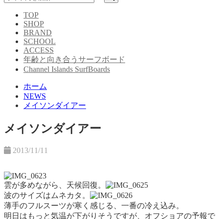
TOP
SHOP
BRAND
SCHOOL
ACCESS
年齢と向き合うサーフボード
Channel Islands SurfBoards
ホーム
NEWS
メイソンダイアー
メイソンダイアー
2013/11/11
雲が多めながら、天候回復。
波のサイズはムネカタ。
薄手のフルスーツが寒く感じる、一番の冷え込み。
明日はもっと気温が下がりそうですが、オフショアの予報で