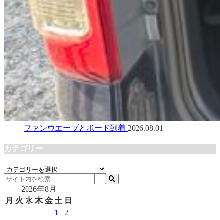
ファンウエーブとボード到着
2026.08.01
カテゴリー
カ
テ
2026年8月
ゴ
リ
月
火
水
木
金
土
日
ー
1
2