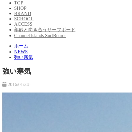
TOP
SHOP
BRAND
SCHOOL
ACCESS
年齢と向き合うサーフボード
Channel Islands SurfBoards
ホーム
NEWS
強い寒気
強い寒気
2016/01/24