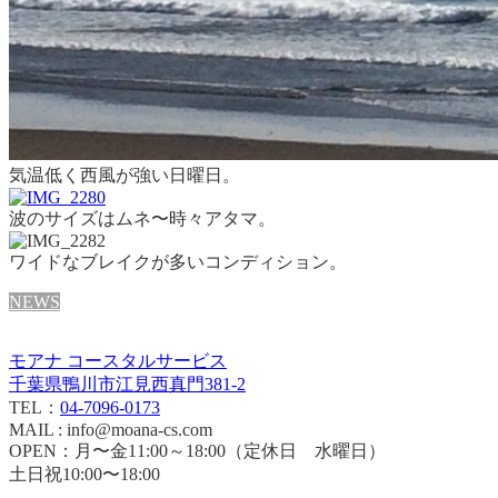
気温低く西風が強い日曜日。
波のサイズはムネ〜時々アタマ。
ワイドなブレイクが多いコンディション。
NEWS
モアナ コースタルサービス
千葉県鴨川市江見西真門381-2
TEL：
04-7096-0173
MAIL : info@moana-cs.com
OPEN：月〜金11:00～18:00（定休日 水曜日）
土日祝10:00〜18:00