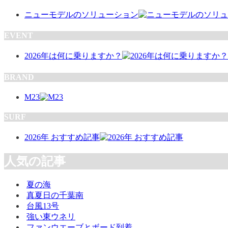
ニューモデルのソリューション
EVENT
2026年は何に乗りますか？
BRAND
M23
SURF
2026年 おすすめ記事
人気の記事
夏の海
真夏日の千葉南
台風13号
強い東ウネリ
ファンウエーブとボード到着