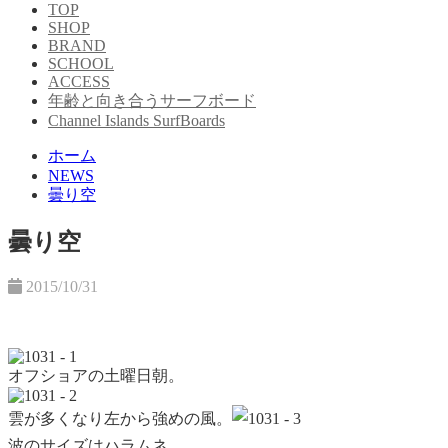
TOP
SHOP
BRAND
SCHOOL
ACCESS
年齢と向き合うサーフボード
Channel Islands SurfBoards
ホーム
NEWS
曇り空
曇り空
2015/10/31
オフショアの土曜日朝。
雲が多くなり左から強めの風。
波の
サイズはハラムネ。