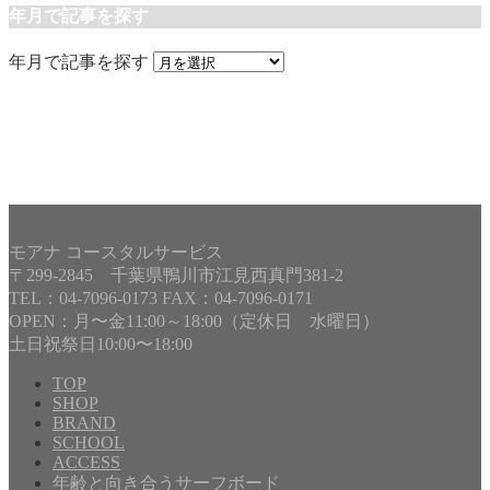
年月で記事を探す
年月で記事を探す
モアナ コースタルサービス
〒299-2845 千葉県鴨川市江見西真門381-2
TEL：04-7096-0173 FAX：04-7096-0171
OPEN：月〜金11:00～18:00（定休日 水曜日）
土日祝祭日10:00〜18:00
TOP
SHOP
BRAND
Copyright©
MOANA COASTAL SERVICE
, 2015 All Rights
SCHOOL
Reserved.
ACCESS
年齢と向き合うサーフボード