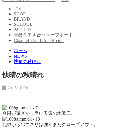
TOP
SHOP
BRAND
SCHOOL
ACCESS
年齢と向き合うサーフボード
Channel Islands SurfBoards
ホーム
NEWS
快晴の秋晴れ
快晴の秋晴れ
2015/10/08
台風が遠ざかり良い天気の木曜日。
北東からのウネリは強くまだクローズアウト。