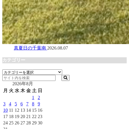
真夏日の千葉南
2026.08.07
カテゴリー
カ
テ
2026年8月
ゴ
リ
月
火
水
木
金
土
日
ー
1
2
3
4
5
6
7
8
9
10
11
12
13
14
15
16
17
18
19
20
21
22
23
24
25
26
27
28
29
30