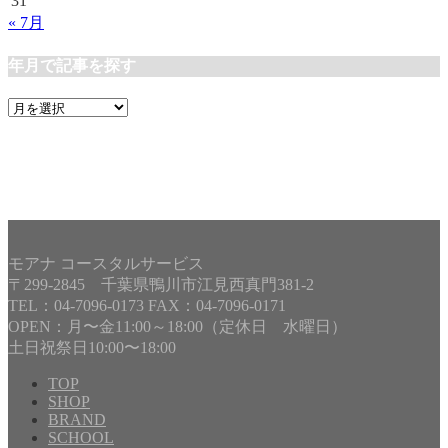
31
« 7月
年月で記事を探す
年
月
で
記
事
を
探
す
モアナ コースタルサービス
〒299-2845 千葉県鴨川市江見西真門381-2
TEL：04-7096-0173 FAX：04-7096-0171
OPEN：月〜金11:00～18:00（定休日 水曜日）
土日祝祭日10:00〜18:00
TOP
SHOP
BRAND
Copyright©
MOANA COASTAL SERVICE
, 2013 All Rights
SCHOOL