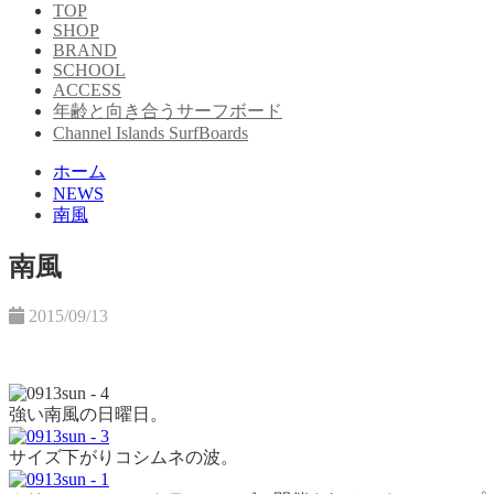
TOP
SHOP
BRAND
SCHOOL
ACCESS
年齢と向き合うサーフボード
Channel Islands SurfBoards
ホーム
NEWS
南風
南風
2015/09/13
強い南風の日曜日。
サイズ下がりコシムネの波。