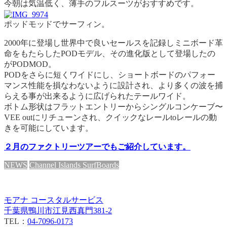
今朝は
気温低く、薄手のフルスーツがおすすめです。
ポッドモッドでサーフィン。
2000年に登場し世界中で良いセールスを記録しミニボード革
命をもたらしたPODモデル、その進化版として登場したの
がPODMOD。
PODをさらに短くワイドにし、ショートボードのパフォー
マンス性能を損なわないように設計され、より多くの波を捕
らえる事が出来るように広げられたテールワイド。
ボトム形状はフラットエントリーからシングルコンケーブ〜
VEE outにリチューンされ、クイックなレールtoレールの動
きを可能にしています。
２月のファクトリーツアーでもご紹介しています。
NEWS
Channel Islands SurfBoards
モアナ コースタルサービス
千葉県鴨川市江見西真門381-2
TEL：
04-7096-0173