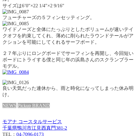
サイズは6’0″×22 1/4″×2 9/16″
フューチャーズの５フィンセッティング。
ワイドノーズと全体にたっぷりとしたボリュームが速いテイ
クオフを約束してくれ、薄めに削られたラウンドテールがア
クションを可能にしてくれるサーフボード。
２７年ぶりにロングボードでサーフィンを再開し、今回短い
ボードにトライする僕と同じ年の浜島さんのスクランブラー
モデル。
良い天気だった連休から、雨と時化になってしまった休み明
け。
NEWS
Pickup BRAND
モアナ コースタルサービス
千葉県鴨川市江見西真門381-2
TEL：
04-7096-0173