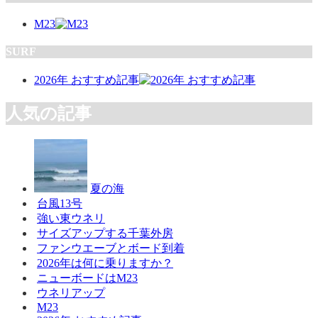
M23
SURF
2026年 おすすめ記事
人気の記事
夏の海
台風13号
強い東ウネリ
サイズアップする千葉外房
ファンウエーブとボード到着
2026年は何に乗りますか？
ニューボードはM23
ウネリアップ
M23