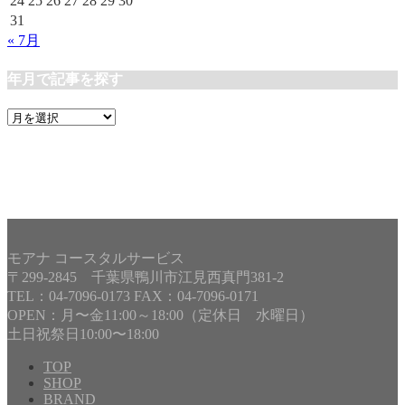
24
25
26
27
28
29
30
31
« 7月
年月で記事を探す
年
月
で
記
事
を
探
す
モアナ コースタルサービス
〒299-2845 千葉県鴨川市江見西真門381-2
TEL：04-7096-0173 FAX：04-7096-0171
OPEN：月〜金11:00～18:00（定休日 水曜日）
土日祝祭日10:00〜18:00
TOP
SHOP
BRAND