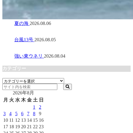
夏の海
2026.08.06
台風13号
2026.08.05
強い東ウネリ
2026.08.04
カテゴリー
カ
テ
2026年8月
ゴ
リ
月
火
水
木
金
土
日
ー
1
2
3
4
5
6
7
8
9
10
11
12
13
14
15
16
17
18
19
20
21
22
23