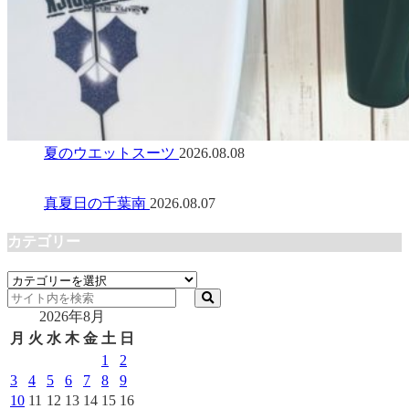
夏のウエットスーツ
2026.08.08
真夏日の千葉南
2026.08.07
カテゴリー
カ
テ
2026年8月
ゴ
リ
月
火
水
木
金
土
日
ー
1
2
3
4
5
6
7
8
9
10
11
12
13
14
15
16