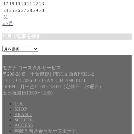
17
18
19
20
21
22
23
24
25
26
27
28
29
30
31
« 7月
年月で記事を探す
年
月
で
記
モアナ コースタルサービス
事
〒299-2845 千葉県鴨川市江見西真門381-2
を
TEL：04-7096-0173 FAX：04-7096-0171
探
OPEN：月〜金11:00～18:00（定休日 水曜日）
す
土日祝祭日10:00〜18:00
TOP
SHOP
BRAND
SCHOOL
ACCESS
年齢と向き合うサーフボード