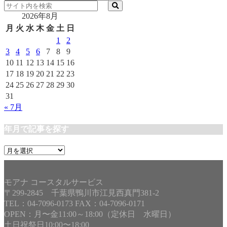
テ
2026年8月
ゴ
リ
月
火
水
木
金
土
日
ー
1
2
3
4
5
6
7
8
9
10
11
12
13
14
15
16
17
18
19
20
21
22
23
24
25
26
27
28
29
30
31
« 7月
年月で記事を探す
年
月
で
記
モアナ コースタルサービス
事
〒299-2845 千葉県鴨川市江見西真門381-2
を
TEL：04-7096-0173 FAX：04-7096-0171
探
OPEN：月〜金11:00～18:00（定休日 水曜日）
す
土日祝祭日10:00〜18:00