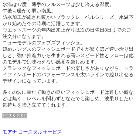
水温は17度、薄手のフルスーツは少し冷える温度。
午後も暖かく弱い南風。
防水加工が施され暖かいブラックレーベルシリーズ、水温下
がり始めた今の時期に活躍してます。
ウエットスーツの年内出来上がりは次の日曜日8日までのご
注文分になります。
ニューモデルのフェブズフィッシュ。
短めレングスのフィッシュボードですが驚くほど速い滑り出
しと、強い推進力から生まれる高いスピード性とフローは他
のモデルでは味わえない感覚を楽しめます。
クラシックなフィッシュボードの楽しさがありながら、トラ
イフィンボードのパフォーマンスを太いラインで繰り出せる
デザインになっています。
多くの波に乗れて動きの良いフィッシュボードは難しい癖な
どは無く、レベルを問わずどなたでも楽しめ、波乗りしたい
気持ちを掻き立ててくれます。
FEB'S FISH
モアナ コースタルサービス