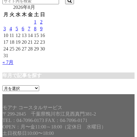
テ
2026年8月
ゴ
リ
月
火
水
木
金
土
日
ー
1
2
3
4
5
6
7
8
9
10
11
12
13
14
15
16
17
18
19
20
21
22
23
24
25
26
27
28
29
30
31
« 7月
年月で記事を探す
年
月
で
記
モアナ コースタルサービス
事
〒299-2845 千葉県鴨川市江見西真門381-2
を
TEL：04-7096-0173 FAX：04-7096-0171
探
OPEN：月〜金11:00～18:00（定休日 水曜日）
す
土日祝祭日10:00〜18:00