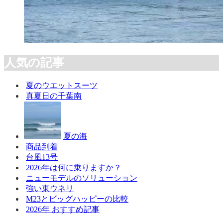
人気の記事
夏のウエットスーツ
真夏日の千葉南
夏の海
商品到着
台風13号
2026年は何に乗りますか？
ニューモデルのソリューション
強い東ウネリ
M23とビッグハッピーの比較
2026年 おすすめ記事